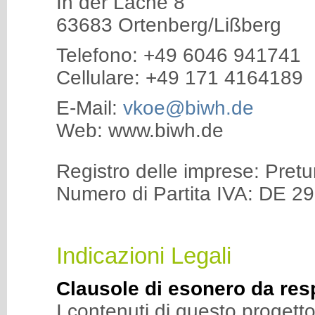
In der Lache 8
63683 Ortenberg/Lißberg
Telefono: +49 6046 941741
Cellulare: +49 171 4164189
E-Mail:
vkoe@biwh.de
Web: www.biwh.de
Registro delle imprese: Pre
Numero di Partita IVA: DE 2
Indicazioni Legali
Clausole di esonero da res
I contenuti di questo proget