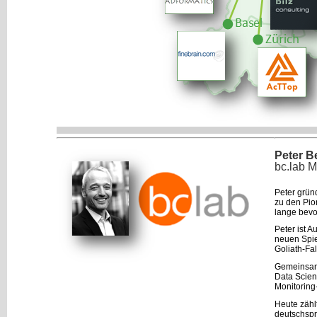
Peter B
bc.lab 
Peter grün
zu den Pio
lange bevo
Peter ist 
neuen Spie
Goliath-Fa
Gemeinsam 
Data Scien
Monitoring
Heute zähl
deutschspr