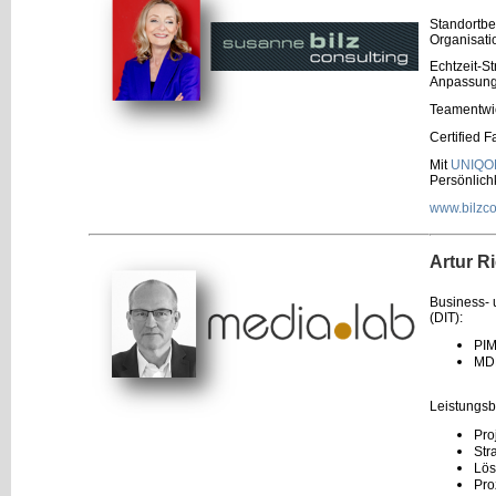
Standortbe
Organisati
Echtzeit-S
Anpassung
Teamentwic
Certified 
Mit
UNIQ
Persönlich
www.bilzco
Artur 
Business- 
(DIT):
PIM
MDM
Leistungsb
Pro
Str
Lös
Pro