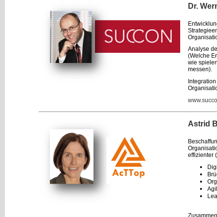
Dr. Wer
Entwicklung
Strategieen
Organisati
Analyse der
(Welche Er
wie spiele
messen).
Integratio
Organisati
www.succo
Astrid
Beschaffun
Organisati
effizienter
Dig
Brü
Org
Agi
Lea
Zusammen m