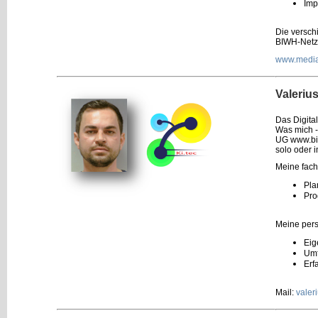
Imp
Die versch
BIWH-Netz
www.media
Valerius
Das Digita
Was mich -
UG www.biw
solo oder 
Meine fach
Pla
Pro
Meine pers
Eig
Umf
Erf
Mail:
valer