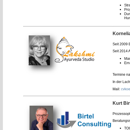
Str
Pro
Dur
Hum
Korneli
Seit 2009 
Seit 2014 
Man
Ern
Termine n
In der Lac
Mail:
cvko
Kurt Bir
Prozessopt
Beratungs
TOC