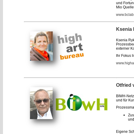
und Fortun
Mio Quelle
www.bclab
Ksenia 
Ksenia Ryk
Prozessbeg
externer K
Ihr Fokus l
www.higha
Otfried
BIWH-Netzwe
und für Ku
Prozessman
Zus
und
Eigene Sc