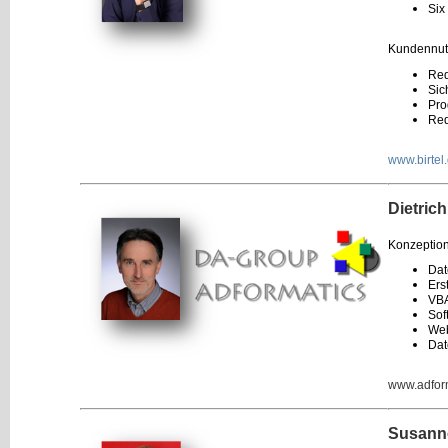
Six
Kundennut
Red
Sic
Pro
Red
www.birtel
Dietric
Konzeption
Dat
Ers
VBA
Sof
Web
Dat
www.adfor
Susanne