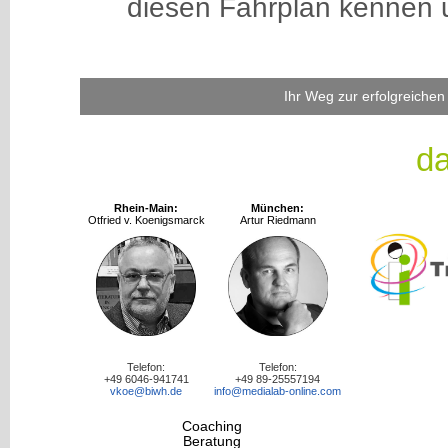
diesen Fahrplan kennen u
Ihr Weg zur erfolgreiche
d
Rhein-Main:
München:
Otfried v. Koenigsmarck
Artur Riedmann
Telefon:
Telefon:
+49 6046-941741
+49 89-25557194
vkoe@biwh.de
info@medialab-online.com
Coaching
Beratung